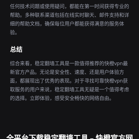
任何技术问题或使用疑问，都能在第一时间获得专业的
帮助。多种联系渠道包括在线实时聊天、邮件支持和详
细的帮助文档，确保每位用户都能获得满意的服务体
验。
总结
综合来看，稳定翻墙工具是一款值得推荐的快橙vpn最
新官方产品。无论是安全性、速度、还是用户体验方
面，都展现出了优秀的表现。对于寻找可靠快橙vpn获
取服务的用户来说，稳定翻墙工具无疑是一个值得考虑
的选择。立即体验，感受安全畅快的网络自由。
全平台下载稳定翻墙工具 – 快橙官方网