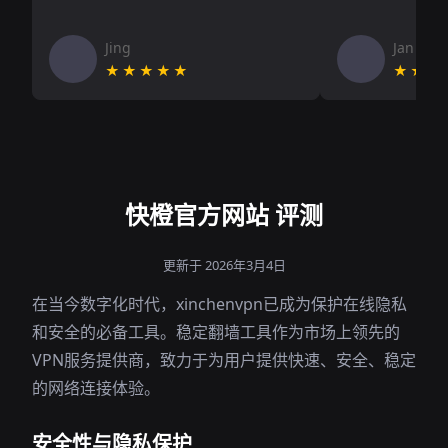
Jing
Jan V
★★★★★
★★★
快橙官方网站 评测
更新于 2026年3月4日
在当今数字化时代，xinchenvpn已成为保护在线隐私
和安全的必备工具。稳定翻墙工具作为市场上领先的
VPN服务提供商，致力于为用户提供快速、安全、稳定
的网络连接体验。
安全性与隐私保护