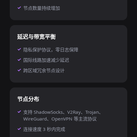
节点数量持续增加
延迟与带宽平衡
隐私保护协议，零日志保障
国际线路加速减少延迟
跨区域冗余节点设计
节点分布
支持 ShadowSocks、V2Ray、Trojan、
WireGuard、OpenVPN 等主流协议
连接速度 3 秒内完成