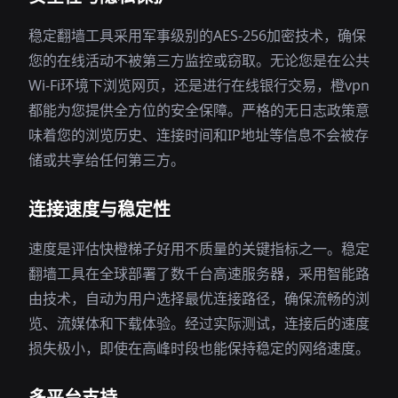
稳定翻墙工具采用军事级别的AES-256加密技术，确保
您的在线活动不被第三方监控或窃取。无论您是在公共
Wi-Fi环境下浏览网页，还是进行在线银行交易，橙vpn
都能为您提供全方位的安全保障。严格的无日志政策意
味着您的浏览历史、连接时间和IP地址等信息不会被存
储或共享给任何第三方。
连接速度与稳定性
速度是评估快橙梯子好用不质量的关键指标之一。稳定
翻墙工具在全球部署了数千台高速服务器，采用智能路
由技术，自动为用户选择最优连接路径，确保流畅的浏
览、流媒体和下载体验。经过实际测试，连接后的速度
损失极小，即使在高峰时段也能保持稳定的网络速度。
多平台支持