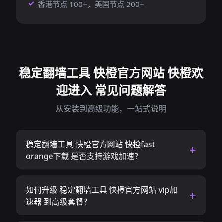
香港节点 100+，美国节点 200+
稳定翻墙工具 快橙官方网站 快橙欢
迎进入 常见问题解答
从安装到高级功能，一站式说明
稳定翻墙工具 快橙官方网站 快橙fast
orange下载 是否支持游戏加速？
如何升级 稳定翻墙工具 快橙官方网站 vip加
速器 到高级套餐？