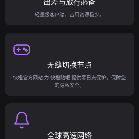
出差与旅行必备
轻量级客户端，占用资源极少。
无缝切换节点
快橙官方网站 为 快橙贴吧 提供零日志保护，保障您
的隐私安全。
全球高速网络