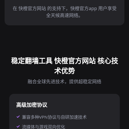
在 快橙官方网站 的支持下，快橙官方app 用户享受
全天候高速网络。
稳定翻墙工具 快橙官方网站 核心技
术优势
融合全球先进技术，提供超稳定网络
高级加密协议
兼容多种VPN协议与自研加速技术
流媒体与游戏双向优化